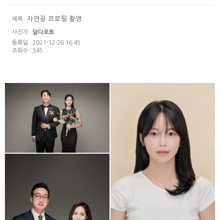
자연광 프로필 촬영
제목 :
사진가 :
달다포토
등록일 : 2021-12-26 16:45
조회수 : 345
스튜디오 세미웨딩 &
올림픽공원 야외웨딩 스냅
studio _ profile