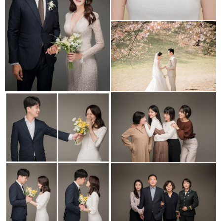
올림픽공원 야외웨딩스냅
모녀 가족사진
세미웨딩스냅
studio daldafoto _
가족사진