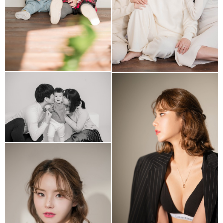
결혼기념일 가족사진
호리존 프로필촬영
자연광 프로필 촬영