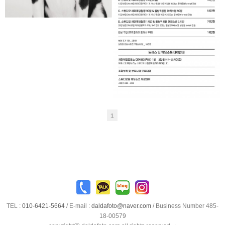
STUDIO DALDAFOTO _
세미웨딩촬영 안내
1
TEL :
010-6421-5664
/
E-mail :
daldafoto@naver.com
/ Business Number 485-
18-00579