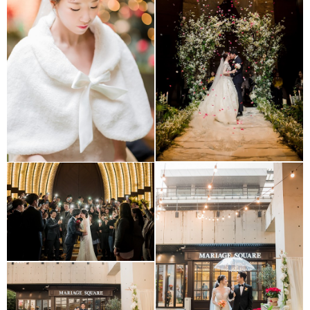
Botanic Park Wedding
(보타닉파크웨딩 _
Hotel Ritz
오키드홀)
The Grace Kelly (안양 더
그레이스 켈리)
Mariage Square
(마리아쥬스퀘어)
Mariage Square