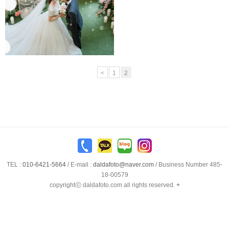
<
1
2
TEL :
010-6421-5664
/
E-mail :
daldafoto@naver.com
/ Business Number 485-
18-00579
copyrightⓒ daldafoto.com all rights reserved.
+