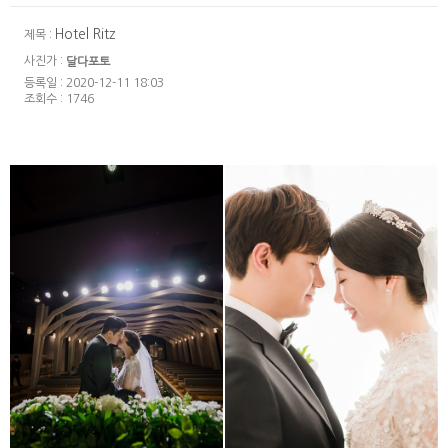
Hotel Ritz
제목 :
사진가 :
달다포토
등록일 : 2020-12-11 18:03
조회수 : 1746
Bottega Maggio
Dress Garden (청담
(보테가마지오웨딩홀 _
드레스가든)
서울숲 성수동)