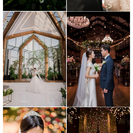
Villade GD (빌라드지디
Loftgarden344 (목동
수서)
로프트가든 344)